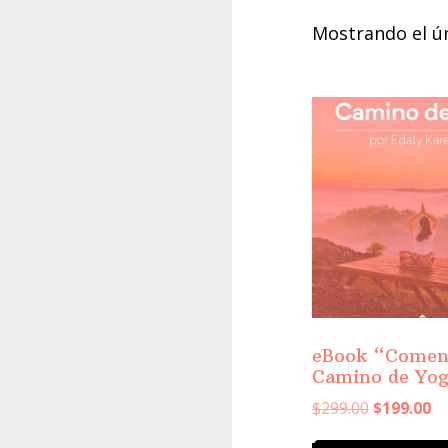
Mostrando el ú
eBook “Comen
Camino de Yo
Original
Cu
$
299.00
$
199.00
price
pr