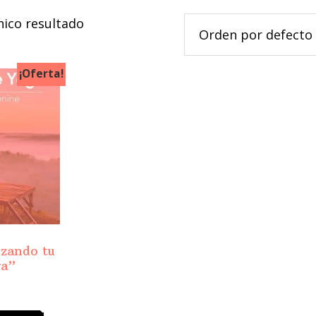
nico resultado
¡Oferta!
zando tu
ga”
rrent
ice